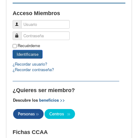
EBspain
Acceso Miembros
CertAcleB
Usuario
Profesores Visitantes
Contraseña
Calidad
Recuérdeme
Artículos
Identificarse
Recursos
¿Recordar usuario?
¿Recordar contraseña?
Observatorio EB
CIEB
¿Quieres ser miembro?
Contacto
Descubre los
beneficios >>
Fichas CCAA