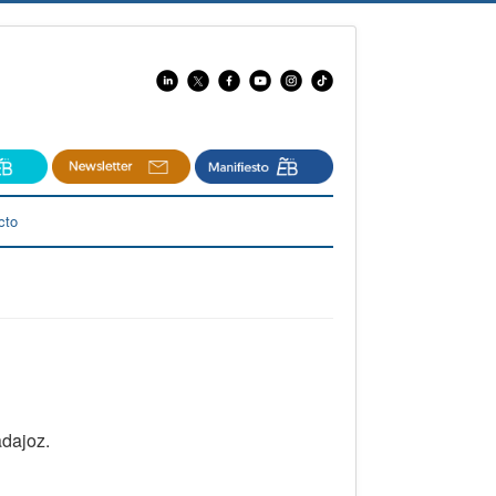
cto
adajoz.