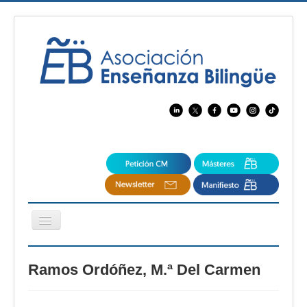
Cambiar
navegación
EBspain
Ramos Ordóñez, M.ª Del Carmen
CertAcleB
Profesores Visitantes