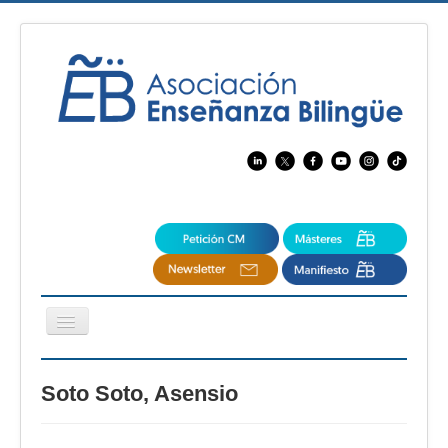
Cambiar
navegación
EBspain
Soto Soto, Asensio
CertAcleB
Profesores Visitantes