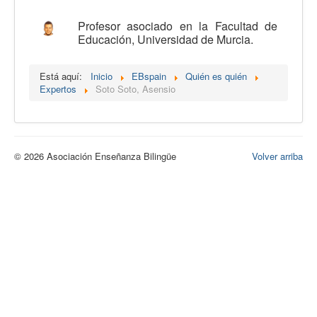
Calidad
Profesor asociado en la Facultad de
Educación, Universidad de Murcia.
Artículos
Recursos
Está aquí:
Inicio
EBspain
Quién es quién
Expertos
Soto Soto, Asensio
Observatorio EB
CIEB
Contacto
© 2026 Asociación Enseñanza Bilingüe
Volver arriba