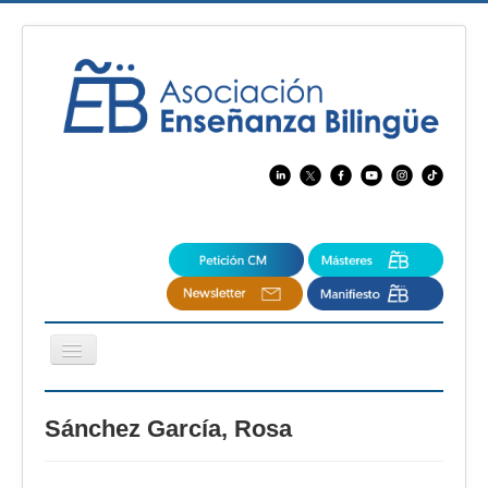
Cambiar
navegación
EBspain
Sánchez García, Rosa
CertAcleB
Profesores Visitantes