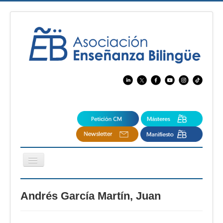
Cambiar
navegación
EBspain
Andrés García Martín, Juan
CertAcleB
Profesores Visitantes