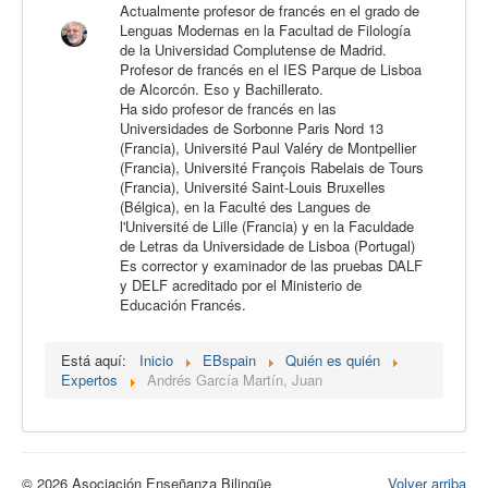
Actualmente profesor de francés en el grado de
Calidad
Lenguas Modernas en la Facultad de Filología
de la Universidad Complutense de Madrid.
Artículos
Profesor de francés en el IES Parque de Lisboa
de Alcorcón. Eso y Bachillerato.
Recursos
Ha sido profesor de francés en las
Universidades de Sorbonne Paris Nord 13
Observatorio EB
(Francia), Université Paul Valéry de Montpellier
(Francia), Université François Rabelais de Tours
CIEB
(Francia), Université Saint-Louis Bruxelles
(Bélgica), en la Faculté des Langues de
Contacto
l'Université de Lille (Francia) y
en la Faculdade
de Letras da Universidade de Lisboa (Portugal)
Es corrector y examinador de las pruebas DALF
y DELF acreditado por el Ministerio de
Educación Francés.
Está aquí:
Inicio
EBspain
Quién es quién
Expertos
Andrés García Martín, Juan
© 2026 Asociación Enseñanza Bilingüe
Volver arriba