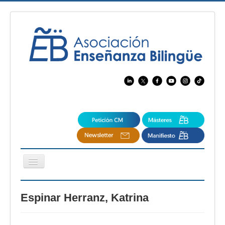
Cambiar
navegación
EBspain
Espinar Herranz, Katrina
CertAcleB
Profesores Visitantes