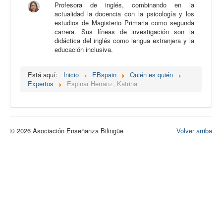
Profesora de inglés, combinando en la
Calidad
actualidad la docencia con la psicología y los
estudios de Magisterio Primaria como segunda
Artículos
carrera. Sus líneas de investigación son la
didáctica del inglés como lengua extranjera y la
Recursos
educación inclusiva.
Observatorio EB
Está aquí:
Inicio
EBspain
Quién es quién
CIEB
Expertos
Espinar Herranz, Katrina
Contacto
© 2026 Asociación Enseñanza Bilingüe
Volver arriba