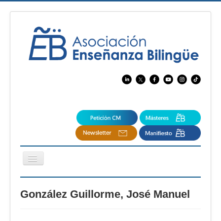
Cambiar
navegación
EBspain
González Guillorme, José Manuel
CertAcleB
Profesores Visitantes