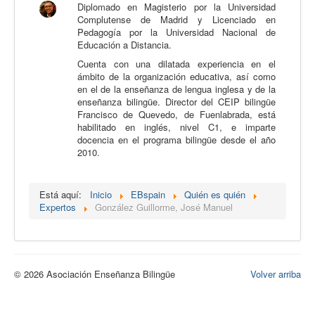
Diplomado en Magisterio por la Universidad
Calidad
Complutense de Madrid y Licenciado en
Pedagogía por la Universidad Nacional de
Artículos
Educación a Distancia.
Cuenta con una dilatada experiencia en el
Recursos
ámbito de la organización educativa, así como
Observatorio EB
en el de la enseñanza de lengua inglesa y de la
enseñanza bilingüe. Director del CEIP bilingüe
CIEB
Francisco de Quevedo, de Fuenlabrada, está
habilitado en inglés, nivel C1, e imparte
Contacto
docencia en el programa bilingüe desde el año
2010.
Está aquí:
Inicio
EBspain
Quién es quién
Expertos
González Guillorme, José Manuel
© 2026 Asociación Enseñanza Bilingüe
Volver arriba