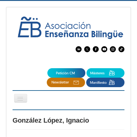
Cambiar
navegación
EBspain
González López, Ignacio
CertAcleB
Profesores Visitantes