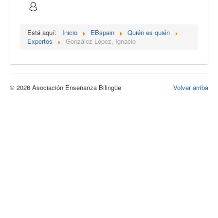
Calidad
Artículos
Está aquí:
Inicio
EBspain
Quién es quién
Expertos
González López, Ignacio
Recursos
Observatorio EB
CIEB
© 2026 Asociación Enseñanza Bilingüe
Volver arriba
Contacto