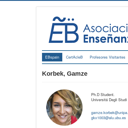
EBspain
CertAcleB
Profesores Visitantes
Korbek, Gamze
Ph.D Student.
Universitá Degli Stud
gamze.korbek@unipa.
gkx1003@alu.ubu.es