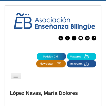
Cambiar
navegación
EBspain
López Navas, María Dolores
CertAcleB
Profesores Visitantes