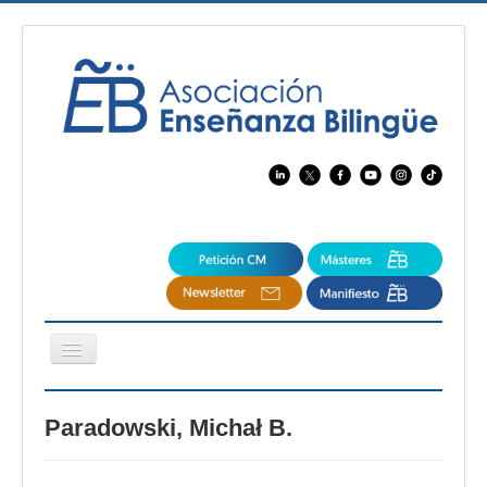
Cambiar
navegación
EBspain
Paradowski, Michał B.
CertAcleB
Profesores Visitantes