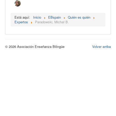
Calidad
Artículos
Está aquí:
Inicio
EBspain
Quién es quién
Expertos
Paradowski, Michał B.
Recursos
Observatorio EB
CIEB
© 2026 Asociación Enseñanza Bilingüe
Volver arriba
Contacto