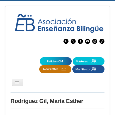
Cambiar
navegación
EBspain
Rodríguez Gil, María Esther
CertAcleB
Profesores Visitantes