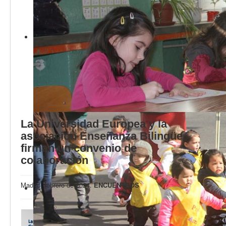
Calidad
Artículos
Recursos
Observatorio EB
CIEB
Contacto
La Universidad Europea y la
asociación Enseñanza Bilingüe
firman un convenio de
colaboración
Madrid, febrero de 2024.
ENCUENTROS