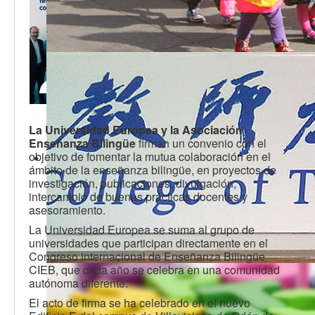
La Universidad Europea y
la Asociación
Enseñanza Bilingüe
firman un convenio con el
objetivo de fomentar la mutua colaboración en el
ámbito de la enseñanza bilingüe, en proyectos de
investigación, publicaciones, divulgación,
intercambio de buenas prácticas docentes y
asesoramiento.
La Universidad Europea se suma al grupo de
universidades que participan directamente en el
Congreso internacional de Enseñanza Bilingüe
CIEB, que cada año se celebra en una comunidad
autónoma diferente.
El acto de firma se ha celebrado en el nuevo