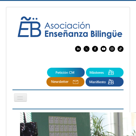
Cambiar
navegación
EBspain
CertAcleB
Profesores Visitantes