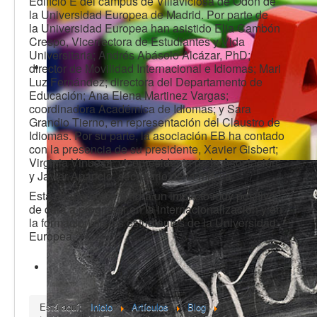
Edificio E del campus de Villaviciosa de Odón de
la Universidad Europea de Madrid. Por parte de
la Universidad Europea han asistido Elia Cambón
Crespo, Vicerrectora de Estudiantes y Vida
Universitaria; Andrés Abásolo Alcázar, PhD;
director de Movilidad Internacional e Idiomas; Mari
Luz Fernández; directora del Departamento de
Educación; Ana Elena Martinez Vargas;
coordinadora Académica de Idiomas; y Sara
Grandio Tierno, en representación del Claustro de
Idiomas. Por su parte, la asociación EB ha contado
con la presencia de su presidente, Xavier Gisbert;
Virginia Vinuesa, vicepresidenta de la Asociación;
y Javier Aparicio, secretario de la misma.
Esta cooperación tendrá un impacto muy positivo
de cara a progresar en la internacionalización y en
la formación de los estudiantes de la Universidad
Europea.
Está aquí:
Inicio
Artículos
Blog