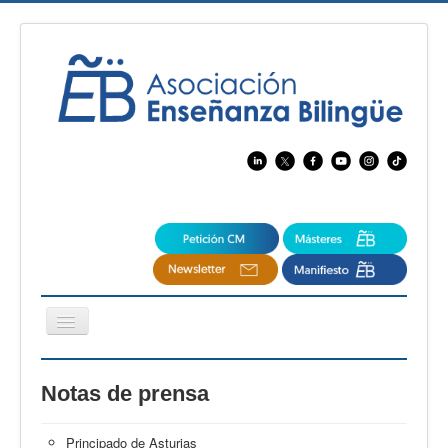
Cambiar
navegación
EBspain
Notas de prensa
CertAcleB
Profesores Visitantes
Principado de Asturias