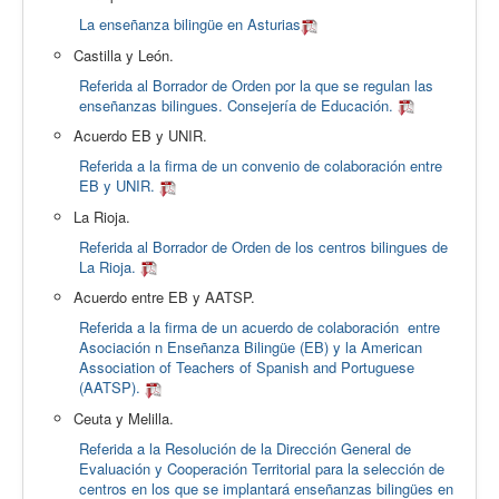
La enseñanza bilingüe en Asturias
Calidad
Castilla y León.
Artículos
Referida al Borrador de Orden por la que se regulan las
Recursos
enseñanzas bilingues. Consejería de Educación.
Acuerdo EB y UNIR.
Observatorio EB
Referida a la firma de un convenio de colaboración entre
CIEB
EB y UNIR.
La Rioja.
Contacto
Referida al Borrador de Orden de los centros bilingues de
La Rioja.
Acuerdo entre EB y AATSP.
Referida a la firma de un acuerdo de colaboración entre
Asociación n Enseñanza Bilingüe (EB) y la American
Association of Teachers of Spanish and Portuguese
(AATSP).
Ceuta y Melilla.
Referida a la Resolución de la Dirección General de
Evaluación y Cooperación Territorial para la selección de
centros en los que se implantará enseñanzas bilingües en