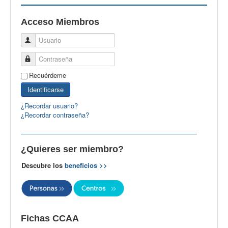
EBspain
Acceso Miembros
CertAcleB
Usuario
Profesores Visitantes
Contraseña
Calidad
Recuérdeme
Artículos
Identificarse
Recursos
¿Recordar usuario?
¿Recordar contraseña?
Observatorio EB
CIEB
¿Quieres ser miembro?
Contacto
Descubre los
beneficios >>
Fichas CCAA